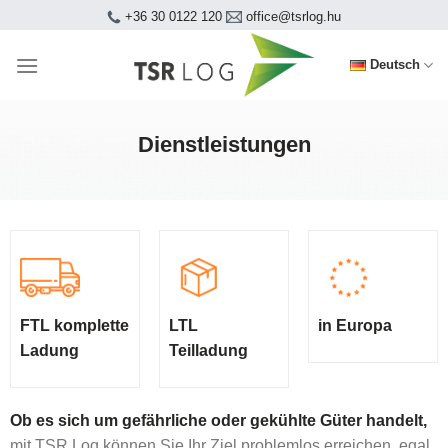
Skip
+36 30 0122 120
office@tsrlog.hu
to
content
Deutsch
Dienstleistungen
FTL komplette
LTL
in Europa
Ladung
Teilladung
Ob es sich um gefährliche oder gekühlte Güter handelt,
mit TSR Log können Sie Ihr Ziel problemlos erreichen, egal