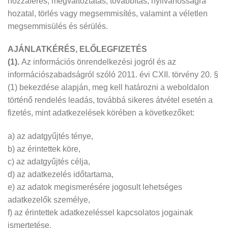
hozzáférés, megváltoztatás, továbbítás, nyilvánosságra
hozatal, törlés vagy megsemmisítés, valamint a véletlen
megsemmisülés és sérülés.
AJÁNLATKÉRÉS, ELŐLEGFIZETÉS
(1).
Az információs önrendelkezési jogról és az
információszabadságról szóló 2011. évi CXII. törvény 20. §
(1) bekezdése alapján, meg kell határozni a weboldalon
történő rendelés leadás, továbbá sikeres átvétel esetén a
fizetés, mint adatkezelések körében a következőket:
a) az adatgyűjtés ténye,
b) az érintettek köre,
c) az adatgyűjtés célja,
d) az adatkezelés időtartama,
e) az adatok megismerésére jogosult lehetséges
adatkezelők személye,
f) az érintettek adatkezeléssel kapcsolatos jogainak
ismertetése.