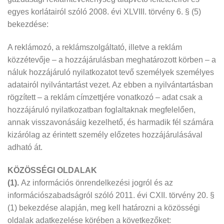
egyes korlátairól szóló 2008. évi XLVIII. törvény 6. § (5)
bekezdése:
A reklámozó, a reklámszolgáltató, illetve a reklám
közzétevője – a hozzájárulásban meghatározott körben – a
náluk hozzájáruló nyilatkozatot tevő személyek személyes
adatairól nyilvántartást vezet. Az ebben a nyilvántartásban
rögzített – a reklám címzettjére vonatkozó – adat csak a
hozzájáruló nyilatkozatban foglaltaknak megfelelően,
annak visszavonásáig kezelhető, és harmadik fél számára
kizárólag az érintett személy előzetes hozzájárulásával
adható át.
KÖZÖSSÉGI OLDALAK
(1).
Az információs önrendelkezési jogról és az
információszabadságról szóló 2011. évi CXII. törvény 20. §
(1) bekezdése alapján, meg kell határozni a közösségi
oldalak adatkezelése körében a következőket: