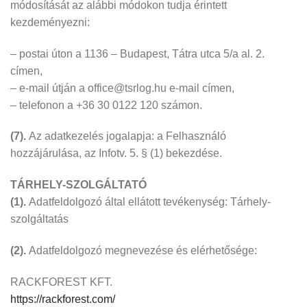
módosítását az alábbi módokon tudja érintett
kezdeményezni:
– postai úton a 1136 – Budapest, Tátra utca 5/a al. 2.
címen,
– e-mail útján a office@tsrlog.hu e-mail címen,
– telefonon a +36 30 0122 120 számon.
(7).
Az adatkezelés jogalapja: a Felhasználó
hozzájárulása, az Infotv. 5. § (1) bekezdése.
TÁRHELY-SZOLGÁLTATÓ
(1).
Adatfeldolgozó által ellátott tevékenység: Tárhely-
szolgáltatás
(2).
Adatfeldolgozó megnevezése és elérhetősége:
RACKFOREST KFT.
https://rackforest.com/