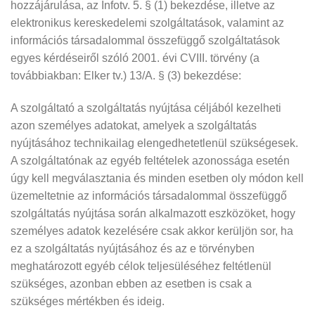
hozzájárulása, az Infotv. 5. § (1) bekezdése, illetve az
elektronikus kereskedelemi szolgáltatások, valamint az
információs társadalommal összefüggő szolgáltatások
egyes kérdéseiről szóló 2001. évi CVIII. törvény (a
továbbiakban: Elker tv.) 13/A. § (3) bekezdése:
A szolgáltató a szolgáltatás nyújtása céljából kezelheti
azon személyes adatokat, amelyek a szolgáltatás
nyújtásához technikailag elengedhetetlenül szükségesek.
A szolgáltatónak az egyéb feltételek azonossága esetén
úgy kell megválasztania és minden esetben oly módon kell
üzemeltetnie az információs társadalommal összefüggő
szolgáltatás nyújtása során alkalmazott eszközöket, hogy
személyes adatok kezelésére csak akkor kerüljön sor, ha
ez a szolgáltatás nyújtásához és az e törvényben
meghatározott egyéb célok teljesüléséhez feltétlenül
szükséges, azonban ebben az esetben is csak a
szükséges mértékben és ideig.