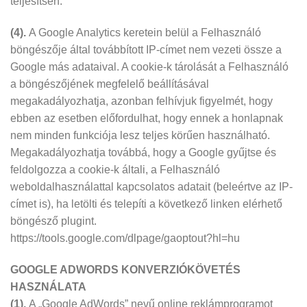
teljesítsen.
(4).
A Google Analytics keretein belül a Felhasználó
böngészője által továbbított IP-címet nem vezeti össze a
Google más adataival. A cookie-k tárolását a Felhasználó
a böngészőjének megfelelő beállításával
megakadályozhatja, azonban felhívjuk figyelmét, hogy
ebben az esetben előfordulhat, hogy ennek a honlapnak
nem minden funkciója lesz teljes körűen használható.
Megakadályozhatja továbbá, hogy a Google gyűjtse és
feldolgozza a cookie-k általi, a Felhasználó
weboldalhasználattal kapcsolatos adatait (beleértve az IP-
címet is), ha letölti és telepíti a következő linken elérhető
böngésző plugint.
https://tools.google.com/dlpage/gaoptout?hl=hu
GOOGLE ADWORDS KONVERZIÓKÖVETÉS
HASZNÁLATA
(1).
A „Google AdWords” nevű online reklámprogramot