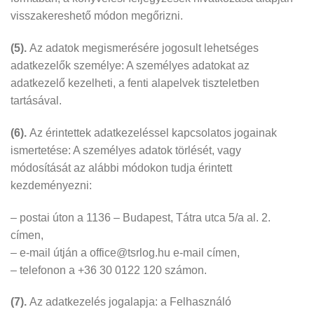
visszakereshető módon megőrizni.
(5).
Az adatok megismerésére jogosult lehetséges
adatkezelők személye: A személyes adatokat az
adatkezelő kezelheti, a fenti alapelvek tiszteletben
tartásával.
(6).
Az érintettek adatkezeléssel kapcsolatos jogainak
ismertetése: A személyes adatok törlését, vagy
módosítását az alábbi módokon tudja érintett
kezdeményezni:
– postai úton a 1136 – Budapest, Tátra utca 5/a al. 2.
címen,
– e-mail útján a office@tsrlog.hu e-mail címen,
– telefonon a +36 30 0122 120 számon.
(7).
Az adatkezelés jogalapja: a Felhasználó