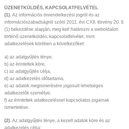
ÜZENETKÜLDÉS, KAPCSOLATFELVÉTEL
(1).
Az információs önrendelkezési jogról és az
információszabadságról szóló 2011. évi CXII. törvény 20. §
(1) bekezdése alapján, meg kell határozni a weboldalon
történő üzenetküldés, kapcsolatfelvétel, mint
adatkezelések körében a következőket:
a) az adatgyűjtés ténye,
b) az érintettek köre,
c) az adatgyűjtés célja,
d) az adatkezelés időtartama,
e) az adatok megismerésére jogosult lehetséges
adatkezelők személye,
f) az érintettek adatkezeléssel kapcsolatos jogainak
ismertetése.
(2).
Az adatgyűjtés ténye, a kezelt adatok köre és az
adatkezelés célja: