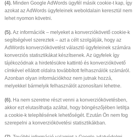
(4).
Minden Google AdWords ügyfél másik cookie-t kap, így
azokat az AdWords ügyfeleinek weboldalain keresztül nem
lehet nyomon követni.
(5).
Az információk – melyeket a konverziókövető cookie-k
segítségével szereztek – azt a célt szolgálják, hogy az
AdWords konverziókövetést választó ügyfeleinek számára
konverziós statisztikákat készítsenek. Az ügyfelek így
tájékozódnak a hirdetésükre kattintó és konverziókövető
címkével ellátott oldalra továbbított felhasználók számáról.
Azonban olyan információkhoz nem jutnak hozzá,
melyekkel bármelyik felhasználót azonosítani lehetne.
(6).
Ha nem szeretne részt venni a konverziókövetésben,
akkor ezt elutasíthatja azáltal, hogy böngészőjében letiltja
a cookie-k telepítésének lehetőségét. Ezután Ön nem fog
szerepelni a konverziókövetési statisztikákban.
(7).
További információ valamint a Google adatvédelmi