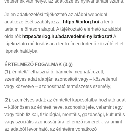
vételének van helye, az adatkezelés nyilvántartási száma.
Jelen adatkezelési tájékoztató az alábbi weboldal
adatkezelését szabályozza:
https://tsrlog.hu/
a fenti
tartalmi előíráson alapul. A tájékoztató elérhető az alábbi
oldalról:
https://tsrlog.hu/adatvedelmi-nyilatkozat/
A
tájékoztató módosításai a fenti címen történő közzététellel
lépnek hatályba.
ÉRTELMEZŐ FOGALMAK (3.§)
(1).
érintett/Felhasználó: bármely meghatározott,
személyes adat alapján azonosított vagy – közvetlenül
vagy közvetve – azonosítható természetes személy;
(2).
személyes adat: az érintettel kapcsolatba hozható adat
– különösen az érintett neve, azonosító jele, valamint egy
vagy több fizikai, fiziológiai, mentális, gazdasági, kulturális
vagy szociális azonosságára jellemző ismeret -, valamint
az adatból levonható, az érintettre vonatkozó