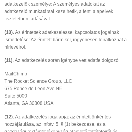
adatkezelők személye: A személyes adatokat az
adatkezelő munkatársai kezelhetik, a fenti alapelvek
tiszteletben tartásával.
(10).
Az érintettek adatkezeléssel kapcsolatos jogainak
ismertetése: Az érintett bármikor, ingyenesen leiratkozhat a
hírlevélről.
(11).
Az adatkezelés során igénybe vett adatfeldolgozó:
MailChimp
The Rocket Science Group, LLC
675 Ponce de Leon Ave NE
Suite 5000
Atlanta, GA 30308 USA
(12).
Az adatkezelés jogalapja: az érintett önkéntes
hozzájárulása, az Infotv. 5. § (1) bekezdése, és a
gazdasági reklámtevékenység alapvető feltételeiről és