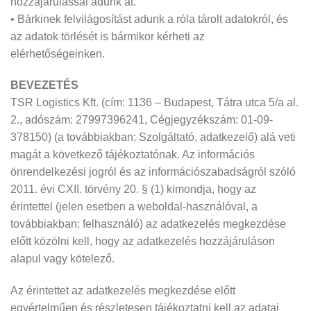
hozzájárulással adunk át.
• Bárkinek felvilágosítást adunk a róla tárolt adatokról, és
az adatok törlését is bármikor kérheti az
elérhetőségeinken.
BEVEZETÉS
TSR Logistics Kft. (cím: 1136 – Budapest, Tátra utca 5/a al.
2., adószám: 27997396241, Cégjegyzékszám: 01-09-
378150) (a továbbiakban: Szolgáltató, adatkezelő) alá veti
magát a következő tájékoztatónak. Az információs
önrendelkezési jogról és az információszabadságról szóló
2011. évi CXII. törvény 20. § (1) kimondja, hogy az
érintettel (jelen esetben a weboldal-használóval, a
továbbiakban: felhasználó) az adatkezelés megkezdése
előtt közölni kell, hogy az adatkezelés hozzájáruláson
alapul vagy kötelező.
Az érintettet az adatkezelés megkezdése előtt
egyértelműen és részletesen tájékoztatni kell az adatai