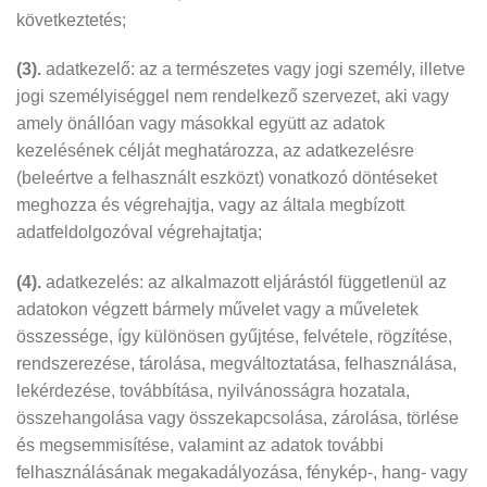
következtetés;
(3).
adatkezelő: az a természetes vagy jogi személy, illetve
jogi személyiséggel nem rendelkező szervezet, aki vagy
amely önállóan vagy másokkal együtt az adatok
kezelésének célját meghatározza, az adatkezelésre
(beleértve a felhasznált eszközt) vonatkozó döntéseket
meghozza és végrehajtja, vagy az általa megbízott
adatfeldolgozóval végrehajtatja;
(4).
adatkezelés: az alkalmazott eljárástól függetlenül az
adatokon végzett bármely művelet vagy a műveletek
összessége, így különösen gyűjtése, felvétele, rögzítése,
rendszerezése, tárolása, megváltoztatása, felhasználása,
lekérdezése, továbbítása, nyilvánosságra hozatala,
összehangolása vagy összekapcsolása, zárolása, törlése
és megsemmisítése, valamint az adatok további
felhasználásának megakadályozása, fénykép-, hang- vagy