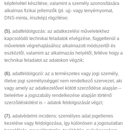
képfelvétel készítése, valamint a személy azonosítására
alkalmas fizikai jellemzők (pl. ujj- vagy tenyérnyomat,
DNS-minta, íriszkép) rögzítése;
(5).
adatfeldolgozás: az adatkezelési műveletekhez
kapcsolódó technikai feladatok elvégzése, függetlenül a
műveletek végrehajtásához alkalmazott módszertől és
eszköztől, valamint az alkalmazás helyétől, feltéve hogy a
technikai feladatot az adatokon végzik;
(6).
adatfeldolgozó: az a természetes vagy jogi személy,
illetve jogi személyiséggel nem rendelkező szervezet, aki
vagy amely az adatkezelővel kötött szerződése alapján –
beleértve a jogszabály rendelkezése alapján történő
szerződéskötést is – adatok feldolgozását végzi;
(7).
adatvédelmi incidens: személyes adat jogellenes
kezelése vagy feldolgozása, így különösen a jogosulatlan