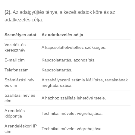
(2).
Az adatgyűjtés ténye, a kezelt adatok köre és az
adatkezelés célja:
Személyes adat
Az adatkezelés célja
Vezeték-és
A kapcsolatfelvételhez szükséges.
keresztnév
E-mail cím
Kapcsolattartás, azonosítás.
Telefonszám
Kapcsolattartás.
Számlázási név
A szabályszerű számla kiállítása, tartalmának
és cím
meghatározása
Szállítási név és
A házhoz szállítás lehetővé tétele.
cím
A rendelés
Technikai művelet végrehajtása.
időpontja
A rendeléskori IP
Technikai művelet végrehajtása.
cím