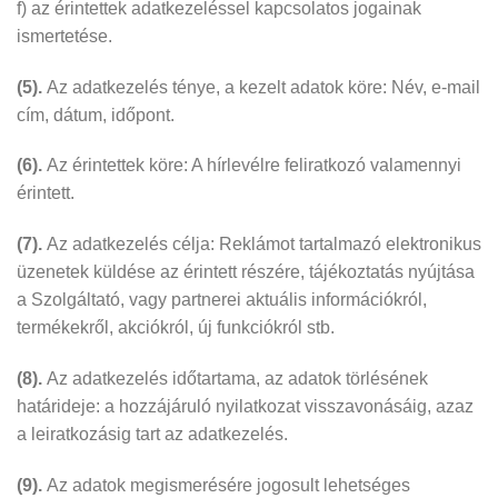
f) az érintettek adatkezeléssel kapcsolatos jogainak
ismertetése.
(5).
Az adatkezelés ténye, a kezelt adatok köre: Név, e-mail
cím, dátum, időpont.
(6).
Az érintettek köre: A hírlevélre feliratkozó valamennyi
érintett.
(7).
Az adatkezelés célja: Reklámot tartalmazó elektronikus
üzenetek küldése az érintett részére, tájékoztatás nyújtása
a Szolgáltató, vagy partnerei aktuális információkról,
termékekről, akciókról, új funkciókról stb.
(8).
Az adatkezelés időtartama, az adatok törlésének
határideje: a hozzájáruló nyilatkozat visszavonásáig, azaz
a leiratkozásig tart az adatkezelés.
(9).
Az adatok megismerésére jogosult lehetséges