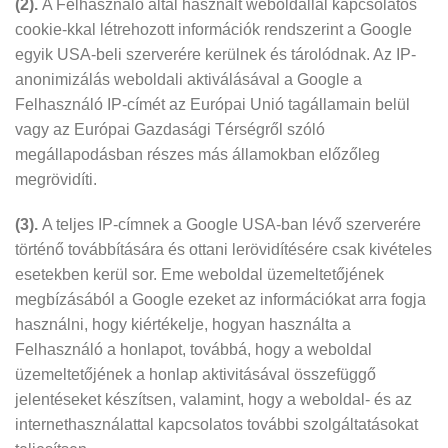
(2).
A Felhasználó által használt weboldallal kapcsolatos
cookie-kkal létrehozott információk rendszerint a Google
egyik USA-beli szerverére kerülnek és tárolódnak. Az IP-
anonimizálás weboldali aktiválásával a Google a
Felhasználó IP-címét az Európai Unió tagállamain belül
vagy az Európai Gazdasági Térségről szóló
megállapodásban részes más államokban előzőleg
megrövidíti.
(3).
A teljes IP-címnek a Google USA-ban lévő szerverére
történő továbbítására és ottani lerövidítésére csak kivételes
esetekben kerül sor. Eme weboldal üzemeltetőjének
megbízásából a Google ezeket az információkat arra fogja
használni, hogy kiértékelje, hogyan használta a
Felhasználó a honlapot, továbbá, hogy a weboldal
üzemeltetőjének a honlap aktivitásával összefüggő
jelentéseket készítsen, valamint, hogy a weboldal- és az
internethasználattal kapcsolatos további szolgáltatásokat