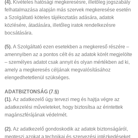
(4).
Kivételes hatósági megkeresésre, illetőleg jogszabály
felhatalmazása alapján más szervek megkeresése esetén
a Szolgáltató köteles tájékoztatás adására, adatok
közlésére, átadására, illetőleg iratok rendelkezésre
bocsátására.
(5).
A Szolgáltató ezen esetekben a megkereső részére –
amennyiben az a pontos célt és az adatok körét megjelölte
– személyes adatot csak annyit és olyan mértékben ad ki,
amely a megkeresés céljának megvalósításához
elengedhetetlenül szükséges.
ADATBIZTONSÁG (7.§)
(1).
Az adatkezelő úgy tervezi meg és hajtja végre az
adatkezelési műveleteket, hogy biztosítsa az érintettek
magánszférájának védelmét.
(2).
Az adatkezelő gondoskodik az adatok biztonságáról,
megteszi azokat a technikai és szervezési intézkedéseket