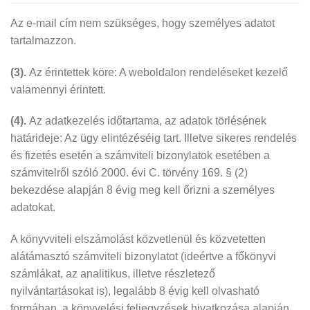
Az e-mail cím nem szükséges, hogy személyes adatot
tartalmazzon.
(3).
Az érintettek köre: A weboldalon rendeléseket kezelő
valamennyi érintett.
(4).
Az adatkezelés időtartama, az adatok törlésének
határideje: Az ügy elintézéséig tart. Illetve sikeres rendelés
és fizetés esetén a számviteli bizonylatok esetében a
számvitelről szóló 2000. évi C. törvény 169. § (2)
bekezdése alapján 8 évig meg kell őrizni a személyes
adatokat.
A könyvviteli elszámolást közvetlenül és közvetetten
alátámasztó számviteli bizonylatot (ideértve a főkönyvi
számlákat, az analitikus, illetve részletező
nyilvántartásokat is), legalább 8 évig kell olvasható
formában, a könyvelési feljegyzések hivatkozása alapján