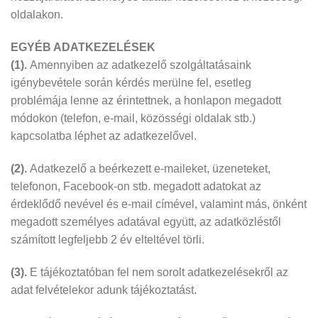
oldalakon.
EGYÉB ADATKEZELÉSEK
(1).
Amennyiben az adatkezelő szolgáltatásaink
igénybevétele során kérdés merülne fel, esetleg
problémája lenne az érintettnek, a honlapon megadott
módokon (telefon, e-mail, közösségi oldalak stb.)
kapcsolatba léphet az adatkezelővel.
(2).
Adatkezelő a beérkezett e-maileket, üzeneteket,
telefonon, Facebook-on stb. megadott adatokat az
érdeklődő nevével és e-mail címével, valamint más, önként
megadott személyes adatával együtt, az adatközléstől
számított legfeljebb 2 év elteltével törli.
(3).
E tájékoztatóban fel nem sorolt adatkezelésekről az
adat felvételekor adunk tájékoztatást.