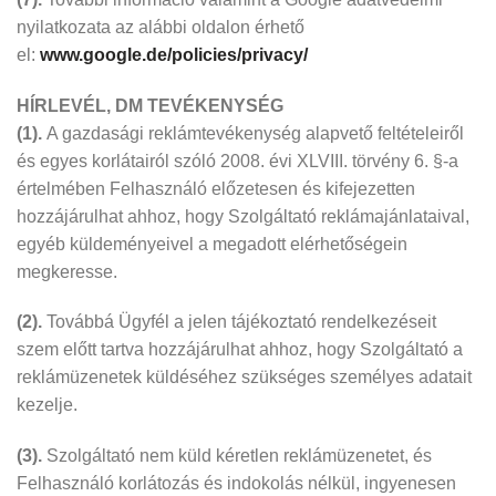
nyilatkozata az alábbi oldalon érhető
el:
www.google.de/policies/privacy/
HÍRLEVÉL, DM TEVÉKENYSÉG
(1).
A gazdasági reklámtevékenység alapvető feltételeiről
és egyes korlátairól szóló 2008. évi XLVIII. törvény 6. §-a
értelmében Felhasználó előzetesen és kifejezetten
hozzájárulhat ahhoz, hogy Szolgáltató reklámajánlataival,
egyéb küldeményeivel a megadott elérhetőségein
megkeresse.
(2).
Továbbá Ügyfél a jelen tájékoztató rendelkezéseit
szem előtt tartva hozzájárulhat ahhoz, hogy Szolgáltató a
reklámüzenetek küldéséhez szükséges személyes adatait
kezelje.
(3).
Szolgáltató nem küld kéretlen reklámüzenetet, és
Felhasználó korlátozás és indokolás nélkül, ingyenesen