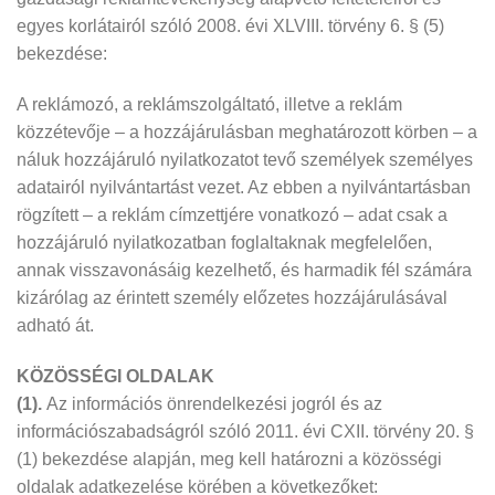
egyes korlátairól szóló 2008. évi XLVIII. törvény 6. § (5)
bekezdése:
A reklámozó, a reklámszolgáltató, illetve a reklám
közzétevője – a hozzájárulásban meghatározott körben – a
náluk hozzájáruló nyilatkozatot tevő személyek személyes
adatairól nyilvántartást vezet. Az ebben a nyilvántartásban
rögzített – a reklám címzettjére vonatkozó – adat csak a
hozzájáruló nyilatkozatban foglaltaknak megfelelően,
annak visszavonásáig kezelhető, és harmadik fél számára
kizárólag az érintett személy előzetes hozzájárulásával
adható át.
KÖZÖSSÉGI OLDALAK
(1).
Az információs önrendelkezési jogról és az
információszabadságról szóló 2011. évi CXII. törvény 20. §
(1) bekezdése alapján, meg kell határozni a közösségi
oldalak adatkezelése körében a következőket: