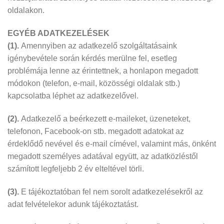
oldalakon.
EGYÉB ADATKEZELÉSEK
(1).
Amennyiben az adatkezelő szolgáltatásaink
igénybevétele során kérdés merülne fel, esetleg
problémája lenne az érintettnek, a honlapon megadott
módokon (telefon, e-mail, közösségi oldalak stb.)
kapcsolatba léphet az adatkezelővel.
(2).
Adatkezelő a beérkezett e-maileket, üzeneteket,
telefonon, Facebook-on stb. megadott adatokat az
érdeklődő nevével és e-mail címével, valamint más, önként
megadott személyes adatával együtt, az adatközléstől
számított legfeljebb 2 év elteltével törli.
(3).
E tájékoztatóban fel nem sorolt adatkezelésekről az
adat felvételekor adunk tájékoztatást.