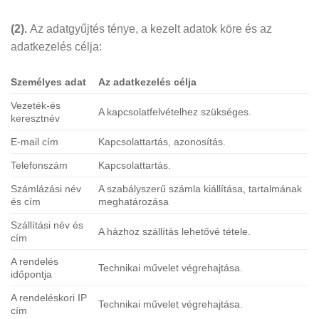
(2).
Az adatgyűjtés ténye, a kezelt adatok köre és az
adatkezelés célja:
Személyes adat
Az adatkezelés célja
Vezeték-és
A kapcsolatfelvételhez szükséges.
keresztnév
E-mail cím
Kapcsolattartás, azonosítás.
Telefonszám
Kapcsolattartás.
Számlázási név
A szabályszerű számla kiállítása, tartalmának
és cím
meghatározása
Szállítási név és
A házhoz szállítás lehetővé tétele.
cím
A rendelés
Technikai művelet végrehajtása.
időpontja
A rendeléskori IP
Technikai művelet végrehajtása.
cím