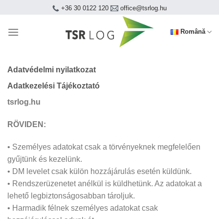
Skip
+36 30 0122 120
office@tsrlog.hu
to
content
Română
Adatvédelmi nyilatkozat
Adatkezelési Tájékoztató
tsrlog.hu
RÖVIDEN:
• Személyes adatokat csak a törvényeknek megfelelően
gyűjtünk és kezelünk.
• DM levelet csak külön hozzájárulás esetén küldünk.
• Rendszerüzenetet anélkül is küldhetünk. Az adatokat a
lehető legbiztonságosabban tároljuk.
• Harmadik félnek személyes adatokat csak