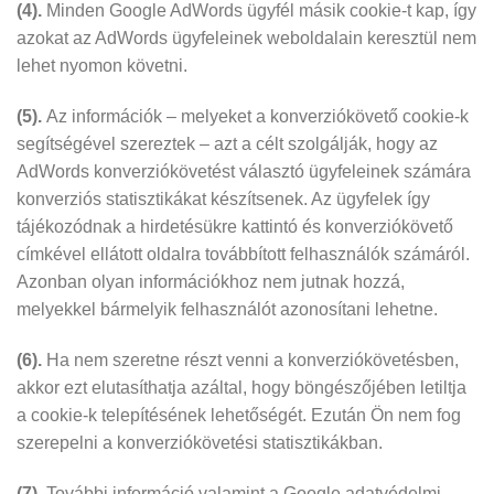
(4).
Minden Google AdWords ügyfél másik cookie-t kap, így
azokat az AdWords ügyfeleinek weboldalain keresztül nem
lehet nyomon követni.
(5).
Az információk – melyeket a konverziókövető cookie-k
segítségével szereztek – azt a célt szolgálják, hogy az
AdWords konverziókövetést választó ügyfeleinek számára
konverziós statisztikákat készítsenek. Az ügyfelek így
tájékozódnak a hirdetésükre kattintó és konverziókövető
címkével ellátott oldalra továbbított felhasználók számáról.
Azonban olyan információkhoz nem jutnak hozzá,
melyekkel bármelyik felhasználót azonosítani lehetne.
(6).
Ha nem szeretne részt venni a konverziókövetésben,
akkor ezt elutasíthatja azáltal, hogy böngészőjében letiltja
a cookie-k telepítésének lehetőségét. Ezután Ön nem fog
szerepelni a konverziókövetési statisztikákban.
(7).
További információ valamint a Google adatvédelmi