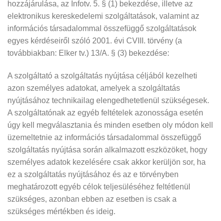
hozzájárulása, az Infotv. 5. § (1) bekezdése, illetve az
elektronikus kereskedelemi szolgáltatások, valamint az
információs társadalommal összefüggő szolgáltatások
egyes kérdéseiről szóló 2001. évi CVIII. törvény (a
továbbiakban: Elker tv.) 13/A. § (3) bekezdése:
A szolgáltató a szolgáltatás nyújtása céljából kezelheti
azon személyes adatokat, amelyek a szolgáltatás
nyújtásához technikailag elengedhetetlenül szükségesek.
A szolgáltatónak az egyéb feltételek azonossága esetén
úgy kell megválasztania és minden esetben oly módon kell
üzemeltetnie az információs társadalommal összefüggő
szolgáltatás nyújtása során alkalmazott eszközöket, hogy
személyes adatok kezelésére csak akkor kerüljön sor, ha
ez a szolgáltatás nyújtásához és az e törvényben
meghatározott egyéb célok teljesüléséhez feltétlenül
szükséges, azonban ebben az esetben is csak a
szükséges mértékben és ideig.