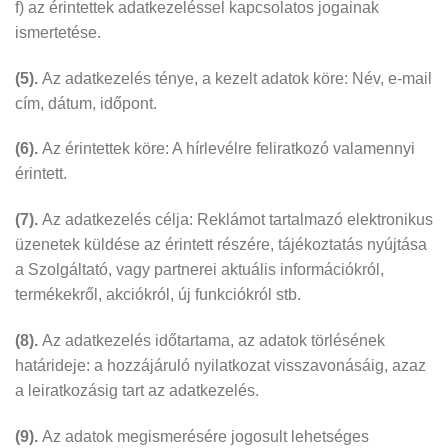
f) az érintettek adatkezeléssel kapcsolatos jogainak
ismertetése.
(5).
Az adatkezelés ténye, a kezelt adatok köre: Név, e-mail
cím, dátum, időpont.
(6).
Az érintettek köre: A hírlevélre feliratkozó valamennyi
érintett.
(7).
Az adatkezelés célja: Reklámot tartalmazó elektronikus
üzenetek küldése az érintett részére, tájékoztatás nyújtása
a Szolgáltató, vagy partnerei aktuális információkról,
termékekről, akciókról, új funkciókról stb.
(8).
Az adatkezelés időtartama, az adatok törlésének
határideje: a hozzájáruló nyilatkozat visszavonásáig, azaz
a leiratkozásig tart az adatkezelés.
(9).
Az adatok megismerésére jogosult lehetséges