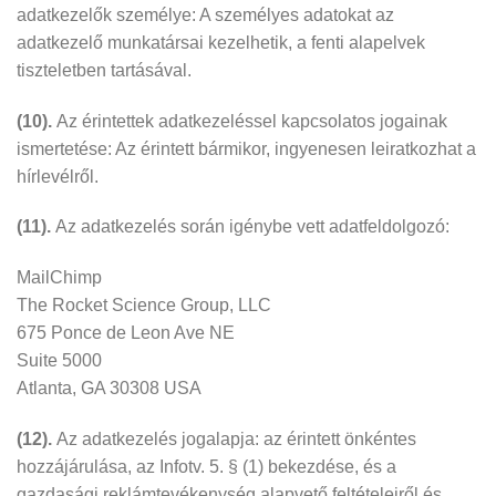
adatkezelők személye: A személyes adatokat az
adatkezelő munkatársai kezelhetik, a fenti alapelvek
tiszteletben tartásával.
(10).
Az érintettek adatkezeléssel kapcsolatos jogainak
ismertetése: Az érintett bármikor, ingyenesen leiratkozhat a
hírlevélről.
(11).
Az adatkezelés során igénybe vett adatfeldolgozó:
MailChimp
The Rocket Science Group, LLC
675 Ponce de Leon Ave NE
Suite 5000
Atlanta, GA 30308 USA
(12).
Az adatkezelés jogalapja: az érintett önkéntes
hozzájárulása, az Infotv. 5. § (1) bekezdése, és a
gazdasági reklámtevékenység alapvető feltételeiről és