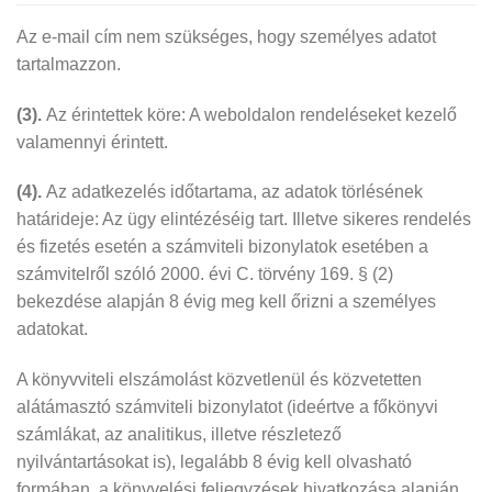
Az e-mail cím nem szükséges, hogy személyes adatot
tartalmazzon.
(3).
Az érintettek köre: A weboldalon rendeléseket kezelő
valamennyi érintett.
(4).
Az adatkezelés időtartama, az adatok törlésének
határideje: Az ügy elintézéséig tart. Illetve sikeres rendelés
és fizetés esetén a számviteli bizonylatok esetében a
számvitelről szóló 2000. évi C. törvény 169. § (2)
bekezdése alapján 8 évig meg kell őrizni a személyes
adatokat.
A könyvviteli elszámolást közvetlenül és közvetetten
alátámasztó számviteli bizonylatot (ideértve a főkönyvi
számlákat, az analitikus, illetve részletező
nyilvántartásokat is), legalább 8 évig kell olvasható
formában, a könyvelési feljegyzések hivatkozása alapján