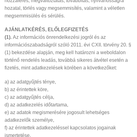
hozzáférés, megváltoztatás, továbbítás, nyilvánosságra
hozatal, törlés vagy megsemmisítés, valamint a véletlen
megsemmisülés és sérülés.
AJÁNLATKÉRÉS, ELŐLEGFIZETÉS
(1).
Az információs önrendelkezési jogról és az
információszabadságról szóló 2011. évi CXII. törvény 20. §
(1) bekezdése alapján, meg kell határozni a weboldalon
történő rendelés leadás, továbbá sikeres átvétel esetén a
fizetés, mint adatkezelések körében a következőket:
a) az adatgyűjtés ténye,
b) az érintettek köre,
c) az adatgyűjtés célja,
d) az adatkezelés időtartama,
e) az adatok megismerésére jogosult lehetséges
adatkezelők személye,
f) az érintettek adatkezeléssel kapcsolatos jogainak
ismertetése.