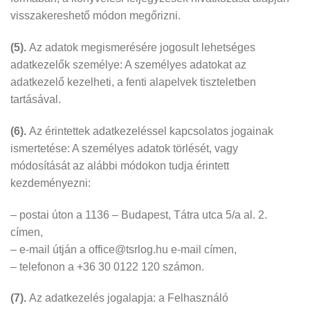
visszakereshető módon megőrizni.
(5).
Az adatok megismerésére jogosult lehetséges
adatkezelők személye: A személyes adatokat az
adatkezelő kezelheti, a fenti alapelvek tiszteletben
tartásával.
(6).
Az érintettek adatkezeléssel kapcsolatos jogainak
ismertetése: A személyes adatok törlését, vagy
módosítását az alábbi módokon tudja érintett
kezdeményezni:
– postai úton a 1136 – Budapest, Tátra utca 5/a al. 2.
címen,
– e-mail útján a office@tsrlog.hu e-mail címen,
– telefonon a +36 30 0122 120 számon.
(7).
Az adatkezelés jogalapja: a Felhasználó