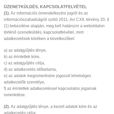
ÜZENETKÜLDÉS, KAPCSOLATFELVÉTEL
(1).
Az információs önrendelkezési jogról és az
információszabadságról szóló 2011. évi CXII. törvény 20. §
(1) bekezdése alapján, meg kell határozni a weboldalon
történő üzenetküldés, kapcsolatfelvétel, mint
adatkezelések körében a következőket:
a) az adatgyűjtés ténye,
b) az érintettek köre,
c) az adatgyűjtés célja,
d) az adatkezelés időtartama,
e) az adatok megismerésére jogosult lehetséges
adatkezelők személye,
f) az érintettek adatkezeléssel kapcsolatos jogainak
ismertetése.
(2).
Az adatgyűjtés ténye, a kezelt adatok köre és az
adatkezelés célja: