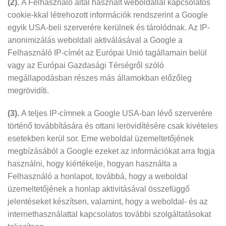
(2).
A Felhasználó által használt weboldallal kapcsolatos
cookie-kkal létrehozott információk rendszerint a Google
egyik USA-beli szerverére kerülnek és tárolódnak. Az IP-
anonimizálás weboldali aktiválásával a Google a
Felhasználó IP-címét az Európai Unió tagállamain belül
vagy az Európai Gazdasági Térségről szóló
megállapodásban részes más államokban előzőleg
megrövidíti.
(3).
A teljes IP-címnek a Google USA-ban lévő szerverére
történő továbbítására és ottani lerövidítésére csak kivételes
esetekben kerül sor. Eme weboldal üzemeltetőjének
megbízásából a Google ezeket az információkat arra fogja
használni, hogy kiértékelje, hogyan használta a
Felhasználó a honlapot, továbbá, hogy a weboldal
üzemeltetőjének a honlap aktivitásával összefüggő
jelentéseket készítsen, valamint, hogy a weboldal- és az
internethasználattal kapcsolatos további szolgáltatásokat