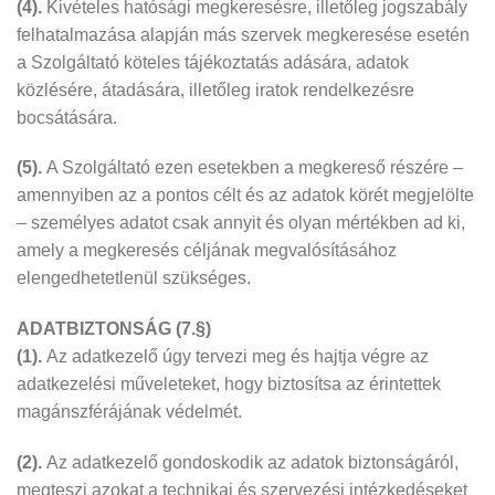
(4).
Kivételes hatósági megkeresésre, illetőleg jogszabály
felhatalmazása alapján más szervek megkeresése esetén
a Szolgáltató köteles tájékoztatás adására, adatok
közlésére, átadására, illetőleg iratok rendelkezésre
bocsátására.
(5).
A Szolgáltató ezen esetekben a megkereső részére –
amennyiben az a pontos célt és az adatok körét megjelölte
– személyes adatot csak annyit és olyan mértékben ad ki,
amely a megkeresés céljának megvalósításához
elengedhetetlenül szükséges.
ADATBIZTONSÁG (7.§)
(1).
Az adatkezelő úgy tervezi meg és hajtja végre az
adatkezelési műveleteket, hogy biztosítsa az érintettek
magánszférájának védelmét.
(2).
Az adatkezelő gondoskodik az adatok biztonságáról,
megteszi azokat a technikai és szervezési intézkedéseket