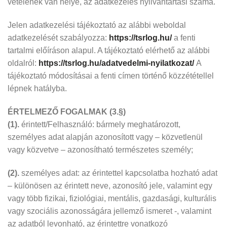
vételének van helye, az adatkezelés nyilvántartási száma.
Jelen adatkezelési tájékoztató az alábbi weboldal
adatkezelését szabályozza:
https://tsrlog.hu/
a fenti
tartalmi előíráson alapul. A tájékoztató elérhető az alábbi
oldalról:
https://tsrlog.hu/adatvedelmi-nyilatkozat/
A
tájékoztató módosításai a fenti címen történő közzététellel
lépnek hatályba.
ÉRTELMEZŐ FOGALMAK (3.§)
(1).
érintett/Felhasználó: bármely meghatározott,
személyes adat alapján azonosított vagy – közvetlenül
vagy közvetve – azonosítható természetes személy;
(2).
személyes adat: az érintettel kapcsolatba hozható adat
– különösen az érintett neve, azonosító jele, valamint egy
vagy több fizikai, fiziológiai, mentális, gazdasági, kulturális
vagy szociális azonosságára jellemző ismeret -, valamint
az adatból levonható, az érintettre vonatkozó