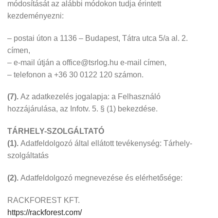
módosítását az alábbi módokon tudja érintett
kezdeményezni:
– postai úton a 1136 – Budapest, Tátra utca 5/a al. 2.
címen,
– e-mail útján a office@tsrlog.hu e-mail címen,
– telefonon a +36 30 0122 120 számon.
(7).
Az adatkezelés jogalapja: a Felhasználó
hozzájárulása, az Infotv. 5. § (1) bekezdése.
TÁRHELY-SZOLGÁLTATÓ
(1).
Adatfeldolgozó által ellátott tevékenység: Tárhely-
szolgáltatás
(2).
Adatfeldolgozó megnevezése és elérhetősége:
RACKFOREST KFT.
https://rackforest.com/