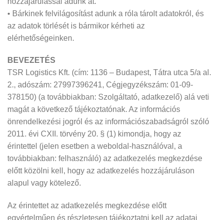
hozzájárulással adunk át.
• Bárkinek felvilágosítást adunk a róla tárolt adatokról, és
az adatok törlését is bármikor kérheti az
elérhetőségeinken.
BEVEZETÉS
TSR Logistics Kft. (cím: 1136 – Budapest, Tátra utca 5/a al.
2., adószám: 27997396241, Cégjegyzékszám: 01-09-
378150) (a továbbiakban: Szolgáltató, adatkezelő) alá veti
magát a következő tájékoztatónak. Az információs
önrendelkezési jogról és az információszabadságról szóló
2011. évi CXII. törvény 20. § (1) kimondja, hogy az
érintettel (jelen esetben a weboldal-használóval, a
továbbiakban: felhasználó) az adatkezelés megkezdése
előtt közölni kell, hogy az adatkezelés hozzájáruláson
alapul vagy kötelező.
Az érintettet az adatkezelés megkezdése előtt
egyértelműen és részletesen tájékoztatni kell az adatai