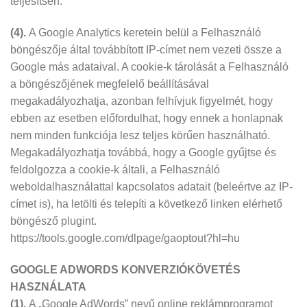
teljesítsen.
(4).
A Google Analytics keretein belül a Felhasználó
böngészője által továbbított IP-címet nem vezeti össze a
Google más adataival. A cookie-k tárolását a Felhasználó
a böngészőjének megfelelő beállításával
megakadályozhatja, azonban felhívjuk figyelmét, hogy
ebben az esetben előfordulhat, hogy ennek a honlapnak
nem minden funkciója lesz teljes körűen használható.
Megakadályozhatja továbbá, hogy a Google gyűjtse és
feldolgozza a cookie-k általi, a Felhasználó
weboldalhasználattal kapcsolatos adatait (beleértve az IP-
címet is), ha letölti és telepíti a következő linken elérhető
böngésző plugint.
https://tools.google.com/dlpage/gaoptout?hl=hu
GOOGLE ADWORDS KONVERZIÓKÖVETÉS
HASZNÁLATA
(1).
A „Google AdWords” nevű online reklámprogramot