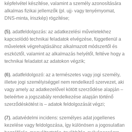
képfelvétel készítése, valamint a személy azonosítására
alkalmas fizikai jellemzők (pl. ujj- vagy tenyérnyomat,
DNS-minta, íriszkép) rögzítése;
(5).
adatfeldolgozás: az adatkezelési műveletekhez
kapcsolódó technikai feladatok elvégzése, függetlenül a
műveletek végrehajtásához alkalmazott módszertől és
eszköztől, valamint az alkalmazás helyétől, feltéve hogy a
technikai feladatot az adatokon végzik;
(6).
adatfeldolgozó: az a természetes vagy jogi személy,
illetve jogi személyiséggel nem rendelkező szervezet, aki
vagy amely az adatkezelővel kötött szerződése alapján –
beleértve a jogszabály rendelkezése alapján történő
szerződéskötést is – adatok feldolgozását végzi;
(7).
adatvédelmi incidens: személyes adat jogellenes
kezelése vagy feldolgozása, így különösen a jogosulatlan