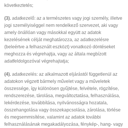
következtetés;
(3).
adatkezelő: az a természetes vagy jogi személy, illetve
jogi személyiséggel nem rendelkező szervezet, aki vagy
amely önállóan vagy másokkal együtt az adatok
kezelésének célját meghatározza, az adatkezelésre
(beleértve a felhasznált eszközt) vonatkozó döntéseket
meghozza és végrehajtja, vagy az általa megbízott
adatfeldolgozóval végrehajtatja;
(4).
adatkezelés: az alkalmazott eljárástól függetlenül az
adatokon végzett bármely művelet vagy a műveletek
összessége, így különösen gyűjtése, felvétele, rögzítése,
rendszerezése, tárolása, megváltoztatása, felhasználása,
lekérdezése, továbbítása, nyilvánosságra hozatala,
összehangolása vagy összekapcsolása, zárolása, törlése
és megsemmisítése, valamint az adatok további
felhasználásának megakadályozása, fénykép-, hang- vagy