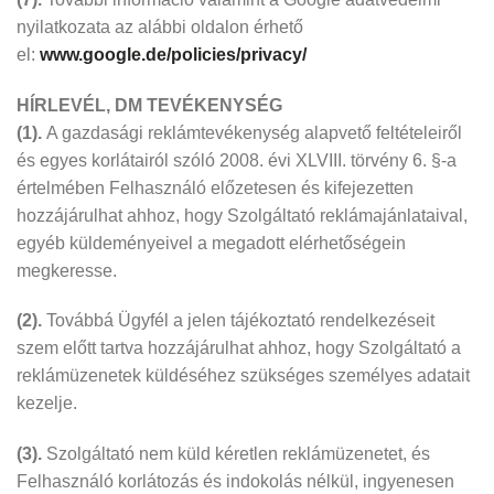
nyilatkozata az alábbi oldalon érhető
el:
www.google.de/policies/privacy/
HÍRLEVÉL, DM TEVÉKENYSÉG
(1).
A gazdasági reklámtevékenység alapvető feltételeiről
és egyes korlátairól szóló 2008. évi XLVIII. törvény 6. §-a
értelmében Felhasználó előzetesen és kifejezetten
hozzájárulhat ahhoz, hogy Szolgáltató reklámajánlataival,
egyéb küldeményeivel a megadott elérhetőségein
megkeresse.
(2).
Továbbá Ügyfél a jelen tájékoztató rendelkezéseit
szem előtt tartva hozzájárulhat ahhoz, hogy Szolgáltató a
reklámüzenetek küldéséhez szükséges személyes adatait
kezelje.
(3).
Szolgáltató nem küld kéretlen reklámüzenetet, és
Felhasználó korlátozás és indokolás nélkül, ingyenesen