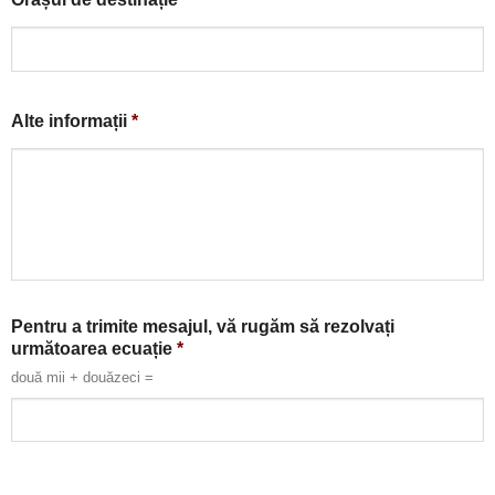
Alte informații
*
Pentru a trimite mesajul, vă rugăm să rezolvați
următoarea ecuație
*
două mii + douăzeci =