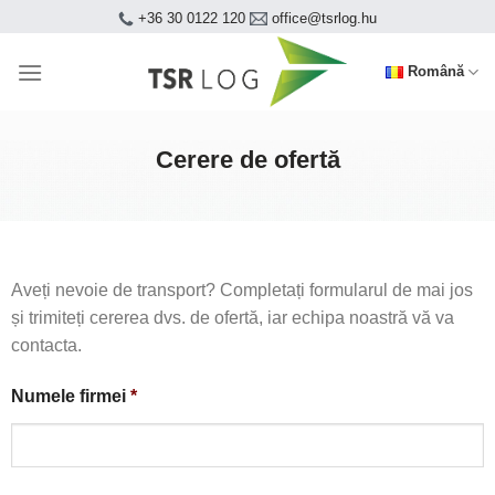
Skip
+36 30 0122 120
office@tsrlog.hu
to
content
Română
Cerere de ofertă
Aveți nevoie de transport? Completați formularul de mai jos
și trimiteți cererea dvs. de ofertă, iar echipa noastră vă va
contacta.
Numele firmei
*